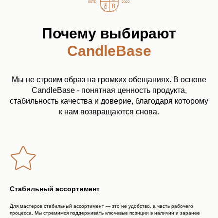
сборка заказа
до 2 рабочих дней
Почему выбирают
бесплатная доставка
от 5000 р
CandleBase
3% бонусами
на следующие заказы
Мы не строим образ на громких обещаниях. В основе
CandleBase - понятная ценность продукта,
оплата Долями
стабильность качества и доверие, благодаря которому
к нам возвращаются снова.
оплата по счету для ИП и ООО
Стабильный ассортимент
Для мастеров стабильный ассортимент — это не удобство, а часть рабочего
процесса. Мы стремимся поддерживать ключевые позиции в наличии и заранее