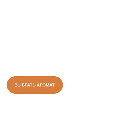
ВЫБРАТЬ АРОМАТ
Первая свеча
Хиты ароматов
С чего чаще всего начинают
Соберите первую свечу
Первый диффузор
Первый парфюм/спрей