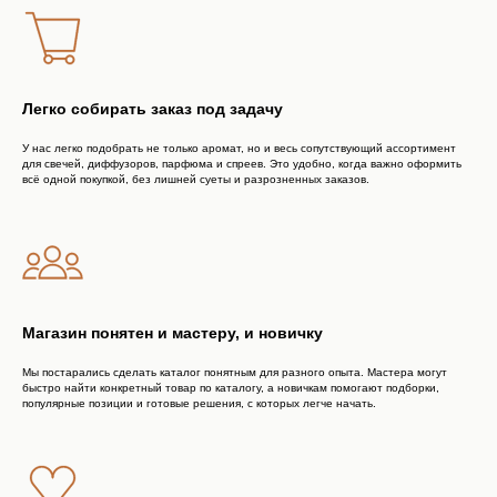
НА СВЯЗИ С ВАМИ
Легко собирать заказ под задачу
Безопасные платежи
ПЛАТЕЖИ ЗАЩИЩЕНЫ
У нас легко подобрать не только аромат, но и весь сопутствующий ассортимент
для свечей, диффузоров, парфюма и спреев. Это удобно, когда важно оформить
всё одной покупкой, без лишней суеты и разрозненных заказов.
Программа лояльности
ПОЛУЧАЙТЕ БОНУСЫ ЗА ПОКУПКИ
Магазин понятен и мастеру, и новичку
Мы постарались сделать каталог понятным для разного опыта. Мастера могут
быстро найти конкретный товар по каталогу, а новичкам помогают подборки,
популярные позиции и готовые решения, с которых легче начать.
место, где ароматы оживают а
уют становится искуством
+7 996 205-59-02
ТОМСК, ПАРОВОЗНЫЙ ПЕРЕУЛОК, 10