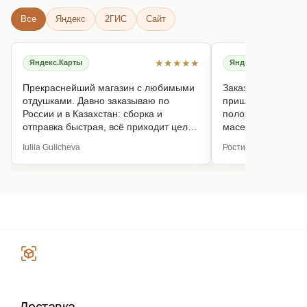
Личный кабинет
Все
Яндекс
2ГИС
Сайт
© 2023 copyright by
candlebase
★★★★★
Яндекс.Карты
Яндекс.Карты
Прекраснейший магазин с любимыми
Заказывал масла 
отдушками. Давно заказываю по
пришло хорошо уп
России и в Казахстан: сборка и
положили пробники
отправка быстрая, всё приходит целое
масел очень дост
и прекрасно упакованное.
СДЭК дошёл за 5 
Iuliia Gulicheva
Ростислав Соцкой