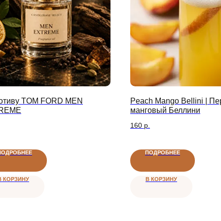
мотиву TOM FORD MEN
Peach Mango Bellini | П
REME
манговый Беллини
160
р.
Безопасные платежи
ПОДРОБНЕЕ
ПОДРОБНЕЕ
ПЛАТЕЖИ ЗАЩИЩЕНЫ
В КОРЗИНУ
В КОРЗИНУ
ателям
О компании