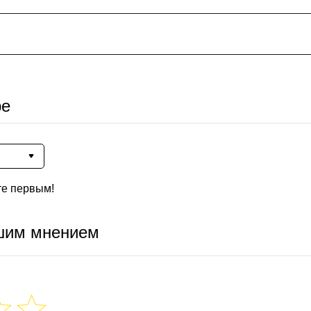
ре
те первым!
шим мнением