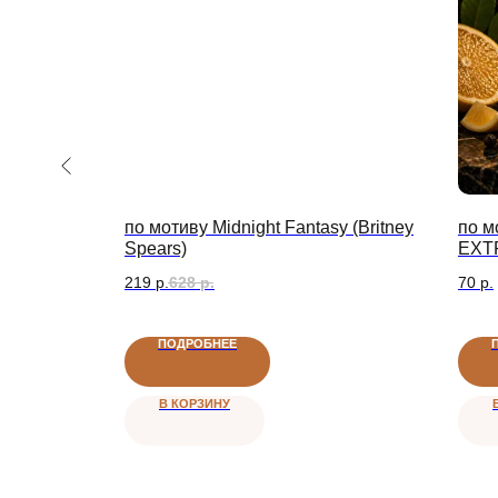
DONT
по мотиву Midnight Fantasy (Britney
по 
SIDE TO
Spears)
EXT
219
р.
628
р.
70
р.
Доставка
Поддержка
ПОДРОБНЕЕ
ДОСТАВКА ПО РОССИИ
НА СВЯЗИ С ВАМИ
В КОРЗИНУ
Категории
Покуп