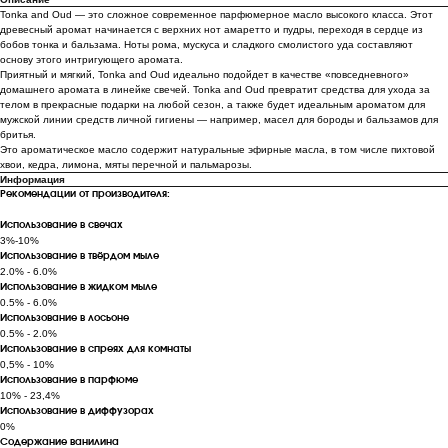
Tonka and Oud — это сложное современное парфюмерное масло высокого класса. Этот
древесный аромат начинается с верхних нот амаретто и пудры, переходя в сердце из
бобов тонка и бальзама. Ноты рома, мускуса и сладкого смолистого уда составляют
основу этого интригующего аромата.
Приятный и мягкий, Tonka and Oud идеально подойдет в качестве «повседневного»
домашнего аромата в линейке свечей. Tonka and Oud превратит средства для ухода за
телом в прекрасные подарки на любой сезон, а также будет идеальным ароматом для
мужской линии средств личной гигиены — например, масел для бороды и бальзамов для
бритья.
Это ароматическое масло содержит натуральные эфирные масла, в том числе пихтовой
хвои, кедра, лимона, мяты перечной и пальмарозы.
Информация
Рекомендации от производителя:
Использование в свечах
3%-10%
Использование в твёрдом мыле
2.0% - 6.0%
Использование в жидком мыле
0.5% - 6.0%
Использование в лосьоне
0.5% - 2.0%
Использование в спреях для комнаты
0,5% - 10%
Использование в парфюме
10% - 23,4%
Использование в диффузорах
0%
Содержание ванилина