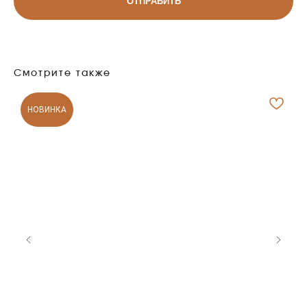
ОТПРАВИТЬ
место, где ароматы оживают а
уют становится искуством
+7 996 205-59-02
Смотрите также
ТОМСК, ПАРОВОЗНЫЙ ПЕРЕУЛОК, 10
TELEGRAM
НОВИНКА
WHATSAPP
VKONTAKTE
MAX
Категории
ВСЕ ТОВАРЫ
ПАРФЮМЕРНЫЕ МАСЛА