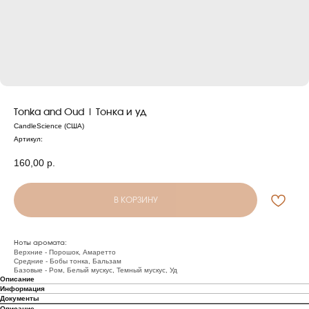
Tonka and Oud | Тонка и уд
CandleScience (США)
Артикул:
160,00
р.
В КОРЗИНУ
Ноты аромата:
Верхние - Порошок, Амаретто
Средние - Бобы тонка, Бальзам
Базовые - Ром, Белый мускус, Темный мускус, Уд
Описание
Информация
Документы
Описание