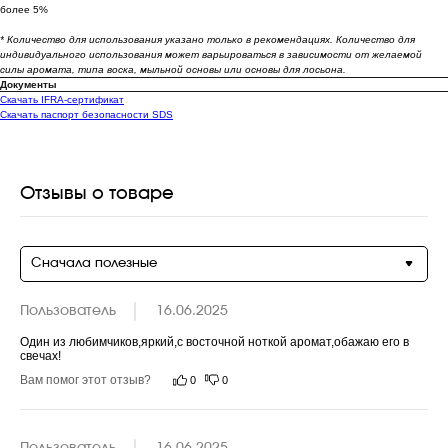
более 5%
* Количество для использования указано только в рекомендациях. Количество для
индивидуального использования может варьироваться в зависимости от желаемой
силы аромата, типа воска, мыльной основы или основы для лосьона.
Документы
Скачать IFRA-сертификат
Скачать паспорт безопасности SDS
Отзывы о товаре
Сначала полезные
Пользователь
16.06.2025
Один из любимчиков,яркий,с восточной ноткой аромат,обажаю его в 
свечах!
Вам помог этот отзыв?
0
0