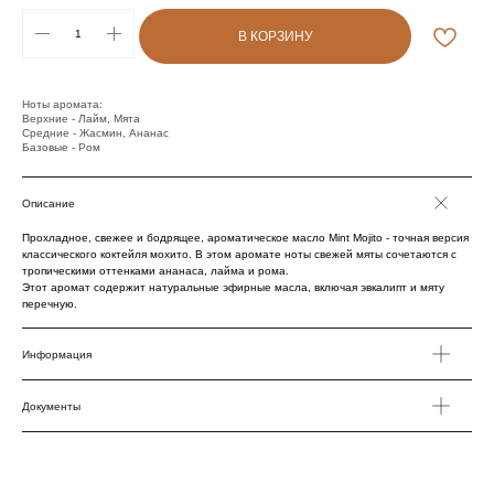
В КОРЗИНУ
Ноты аромата:
Верхние - Лайм, Мята
Средние - Жасмин, Ананас
Базовые - Ром
Описание
Прохладное, свежее и бодрящее, ароматическое масло Mint Mojito - точная версия
классического коктейля мохито. В этом аромате ноты свежей мяты сочетаются с
тропическими оттенками ананаса, лайма и рома.
Этот аромат содержит натуральные эфирные масла, включая эвкалипт и мяту
перечную.
Информация
Документы