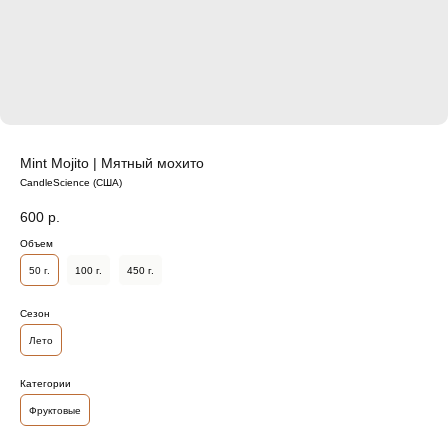
Mint Mojito | Мятный мохито
CandleScience (США)
600
р.
Объем
50 г.
100 г.
450 г.
Сезон
Лето
Категории
Фруктовые