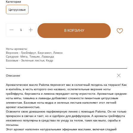
Категории
Цитрусовые
В КОРЗИНУ
Ноты аромата:
Верхние - Грейпфрут, Бергамот, Лимон
Средние -Мята, Тимьян, Лаванда
Базовые - Зеленые листья, Кедр
Описание
Ароматическое масло Paloma перенесет вас в солнечный полдень на террасе! Как
и коктейль, в честь которого оно названо, ослепительные верхние ноты
грейпфрута, бергамота и лимона передают нотку игристости. Ароматные средние
ноты мяты, тимьяна и лаванды добавляют сложности пикантным цитрусовым
элементам. Базовые ноты кедра и зеленых листьев наполняют этот летний
аромат изысканностью.
Освежите свою домашнюю парфюмерную линию с помощью Paloma. Он не только
прекрасен в свечах и тает, но и одобрен для диффузоров. А ароматы грейпфрута
неизменно популярны в средствах по уходу за телом, таких как мыло, скрабы и
лосьоны.
Этот аромат наполнен натуральными эфирными маслами, включая сладкий