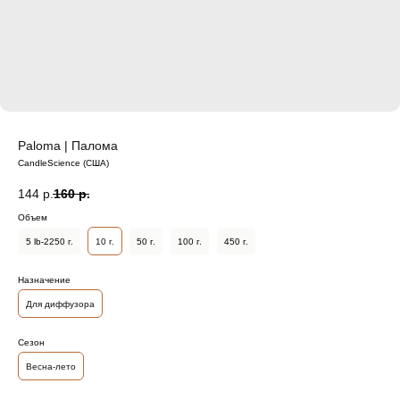
Paloma | Палома
CandleScience (США)
144
р.
160
р.
Объем
5 lb-2250 г.
10 г.
50 г.
100 г.
450 г.
Назначение
Для диффузора
Сезон
Весна-лето