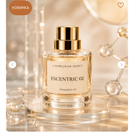
НОВИНКА
Безопасные платежи
ПЛАТЕЖИ ЗАЩИЩЕНЫ
Программа лояльности
ПОЛУЧАЙТЕ БОНУСЫ ЗА ПОКУПКИ
место, где ароматы оживают а
уют становится искуством
+7 996 205-59-02
ТОМСК, ПАРОВОЗНЫЙ ПЕРЕУЛОК, 10
TELEGRAM