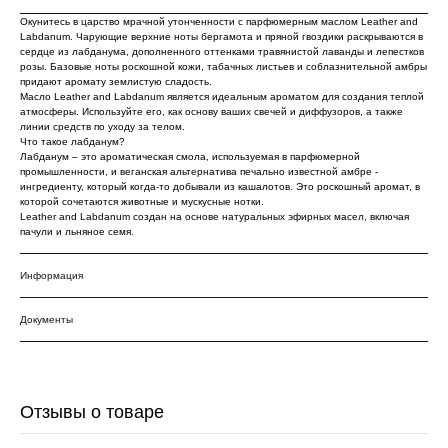
Окунитесь в царство мрачной утонченности с парфюмерным маслом Leather and
Labdanum. Чарующие верхние ноты бергамота и пряной гвоздики раскрываются в
сердце из лабданума, дополненного оттенками травянистой лаванды и лепестков
розы. Базовые ноты роскошной кожи, табачных листьев и соблазнительной амбры
придают аромату землистую сладость.
Масло Leather and Labdanum является идеальным ароматом для создания теплой
атмосферы. Используйте его, как основу ваших свечей и диффузоров, а также
линии средств по уходу за телом.
Что такое лабданум?
Лабданум – это ароматическая смола, используемая в парфюмерной
промышленности, и веганская альтернатива печально известной амбре -
ингредиенту, который когда-то добывали из кашалотов. Это роскошный аромат, в
которой сочетаются животные и мускусные нотки.
Leather and Labdanum создан на основе натуральных эфирных масел, включая
пачули и льняное семя.
Информация
Документы
Отзывы о товаре