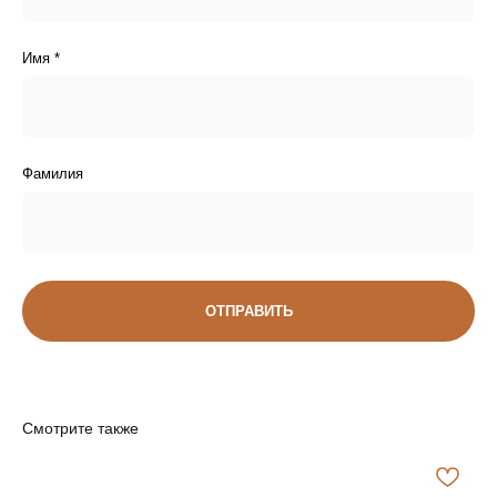
Имя *
Фамилия
Доставка
ДОСТАВКА ПО РОССИИ
ОТПРАВИТЬ
Поддержка
НА СВЯЗИ С ВАМИ
Смотрите также