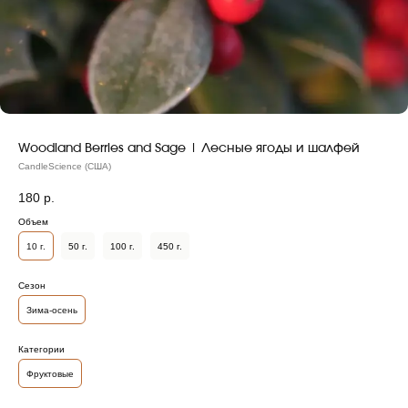
Woodland Berries and Sage | Лесные ягоды и шалфей
CandleScience (США)
180
р.
Объем
10 г.
50 г.
100 г.
450 г.
Сезон
Зима-осень
Категории
Фруктовые