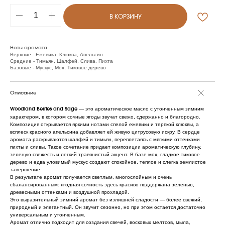
В КОРЗИНУ
Ноты аромата:
Верхние - Ежевика, Клюква, Апельсин
Средние - Тимьян, Шалфей, Слива, Пихта
Базовые - Мускус, Мох, Тиковое дерево
Описание
— это ароматическое масло с утонченным зимним
Woodland Berries and Sage
характером, в котором сочные ягоды звучат свежо, сдержанно и благородно.
Композиция открывается яркими нотами спелой ежевики и терпкой клюквы, а
всплеск красного апельсина добавляет ей живую цитрусовую искру. В сердце
аромата раскрываются шалфей и тимьян, переплетаясь с мягкими оттенками
пихты и сливы. Такое сочетание придает композиции ароматическую глубину,
зеленую свежесть и легкий травянистый акцент. В базе мох, гладкое тиковое
дерево и едва уловимый мускус создают спокойное, теплое и слегка землистое
завершение.
В результате аромат получается светлым, многослойным и очень
сбалансированным: ягодная сочность здесь красиво поддержана зеленью,
древесными оттенками и воздушной прохладой.
Это выразительный зимний аромат без излишней сладости — более свежий,
природный и элегантный. Он звучит сезонно, но при этом остается достаточно
универсальным и утонченным.
Аромат отлично подходит для создания свечей, восковых мелтсов, мыла,