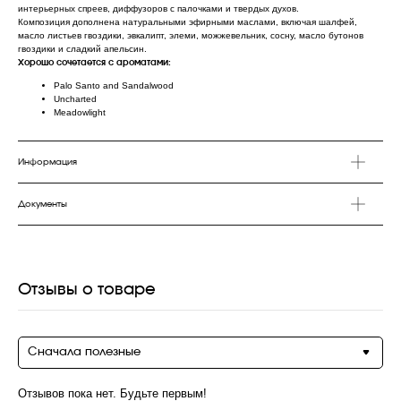
интерьерных спреев, диффузоров с палочками и твердых духов.
Композиция дополнена натуральными эфирными маслами, включая шалфей,
масло листьев гвоздики, эвкалипт, элеми, можжевельник, сосну, масло бутонов
гвоздики и сладкий апельсин.
Хорошо сочетается с ароматами:
Palo Santo and Sandalwood
Uncharted
Meadowlight
Информация
Документы
Отзывы о товаре
Сначала полезные
Отзывов пока нет. Будьте первым!