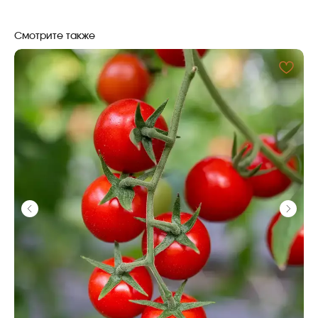
НА СВЯЗИ С ВАМИ
Смотрите также
Безопасные платежи
ПЛАТЕЖИ ЗАЩИЩЕНЫ
Программа лояльности
ПОЛУЧАЙТЕ БОНУСЫ ЗА ПОКУПКИ
место, где ароматы оживают а
уют становится искуством
+7 996 205-59-02