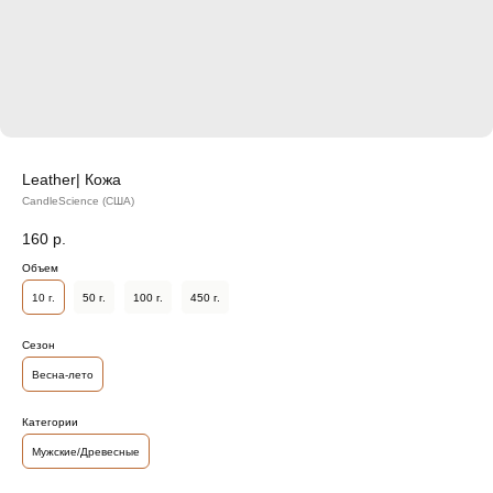
Leather| Кожа
CandleScience (США)
160
р.
Объем
10 г.
50 г.
100 г.
450 г.
Сезон
Весна-лето
Категории
Мужские/Древесные