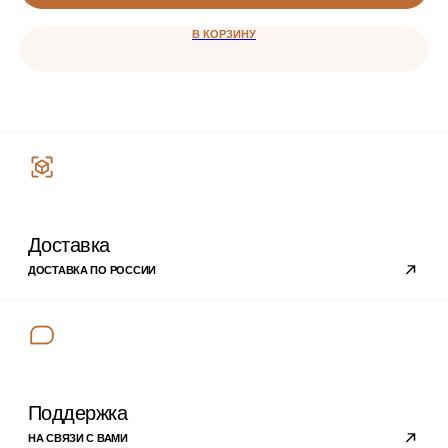
В КОРЗИНУ
MAX
Категории
ВСЕ ТОВАРЫ
ПАРФЮМЕРНЫЕ МАСЛА
ДЛЯ СВЕЧЕЙ
ДЛЯ ДИФФУЗОРОВ
ДЛЯ ПАРФЮМА И СПРЕЕВ
Покупателям
ПРОГРАММА ЛОЯЛЬНОСТИ
ОТВЕТЫ НА ВОПРОСЫ
ОПЛАТА
ДОСТАВКА