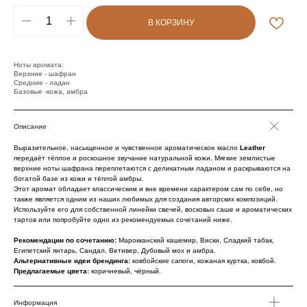
В КОРЗИНУ
Ноты аромата:
Верхние - шафран
Средние - ладан
Базовые -кожа, амбра
Описание
Выразительное, насыщенное и чувственное ароматическое масло
Leather
передаёт тёплое и роскошное звучание натуральной кожи. Мягкие землистые
верхние ноты шафрана переплетаются с деликатным ладаном и раскрываются на
богатой базе из кожи и тёплой амбры.
Этот аромат обладает классическим и вне времени характером сам по себе, но
также является одним из наших любимых для создания авторских композиций.
Используйте его для собственной линейки свечей, восковых саше и ароматических
тартов или попробуйте одно из рекомендуемых сочетаний ниже.
Рекомендации по сочетанию:
Марокканский кашемир, Виски, Сладкий табак,
Египетский янтарь, Сандал, Ветивер, Дубовый мох и амбра.
Альтернативные идеи брендинга:
ковбойские сапоги, кожаная куртка, ковбой.
Предлагаемые цвета:
коричневый, чёрный.
Информация