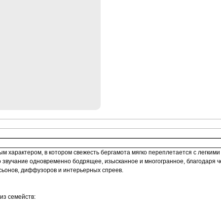
ым характером, в котором свежесть бергамота мягко переплетается с легким
о звучание одновременно бодрящее, изысканное и многогранное, благодаря ч
сьонов, диффузоров и интерьерных спреев.
из семейств: