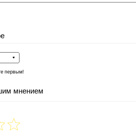
ре
те первым!
шим мнением