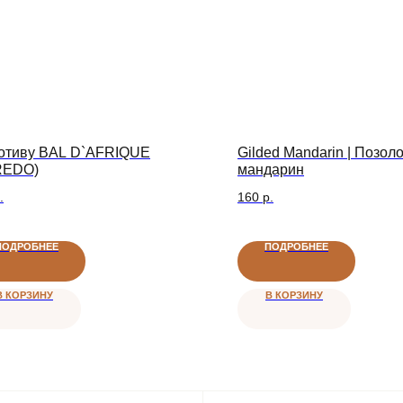
отиву BAL D`AFRIQUE
Gilded Mandarin | Позо
REDO)
мандарин
Безопасные платежи
.
160
р.
ПЛАТЕЖИ ЗАЩИЩЕНЫ
ПОДРОБНЕЕ
ПОДРОБНЕЕ
В КОРЗИНУ
В КОРЗИНУ
ателям
О компании
ОЯЛЬНОСТИ
ПОЛИТИКА КОНФИДЕНЦИАЛЬНОСТИ
РЕКВИЗИТЫ
ОПРОСЫ
КОМПАНИИ
КОНТАКТЫ