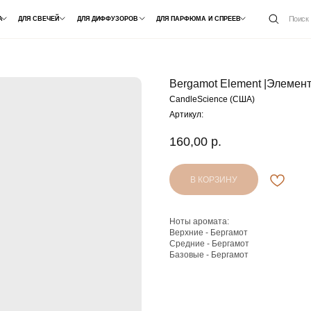
ОПТ /
Поиск
СВЕЧЕЙ
ДЛЯ ДИФФУЗОРОВ
ДЛЯ ПАРФЮМА И СПРЕЕВ
СОТРУДНИЧЕ
Bergamot Element |Элемен
CandleScience (США)
Артикул:
160,00
р.
В КОРЗИНУ
Ноты аромата:
Верхние - Бергамот
Средние - Бергамот
Базовые - Бергамот