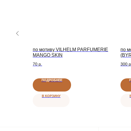
n | Яблоки
по мотиву VILHELM PARFUMERIE
по м
MANGO SKIN
(BY
Доставка
Поддержка
70
р.
300
р
ДОСТАВКА ПО РОССИИ
НА СВЯЗИ С ВАМИ
ПОДРОБНЕЕ
В КОРЗИНУ
Категории
Покуп
ВСЕ ТОВАРЫ
ПРОГРАММА Л
ПАРФЮМЕРНЫЕ МАСЛА
ОТВЕТЫ НА В
ДЛЯ СВЕЧЕЙ
ОПЛАТА
ДЛЯ ДИФФУЗОРОВ
ДОСТАВКА