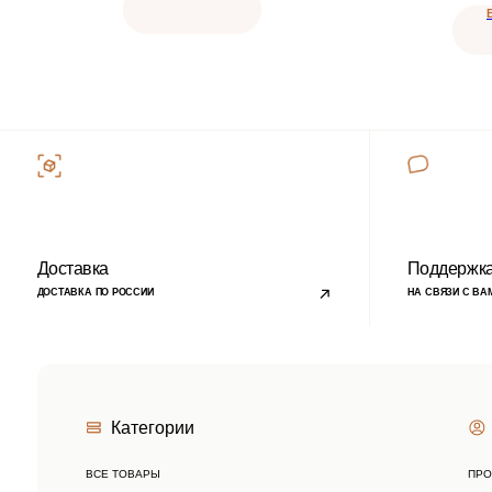
Категории
Покуп
ВСЕ ТОВАРЫ
ПРОГРАММА Л
ПАРФЮМЕРНЫЕ МАСЛА
ОТВЕТЫ НА В
ДЛЯ СВЕЧЕЙ
ОПЛАТА
ДЛЯ ДИФФУЗОРОВ
ДОСТАВКА
ДЛЯ ПАРФЮМА И СПРЕЕВ
Подписывайтесь на
наши новости
›
Блог
© 2023 copyright by
candlebase