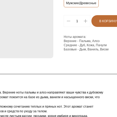
Мужские/Древесные
В КОРЗИНУ
Ноты аромата:
Верхние - Пальма, Алоэ
Средние - Дуб, Кожа, Пачули
Базовые - Дым, Ваниль, Виски
la. Верхние ноты пальмы и алоэ направляют ваши чувства к дубовому
ромат покоится на базе из дыма, ванили и насыщенного виски, что
сложному сочетанию теплых и пряных нот. Этот аромат станет
 и средств по уходу за телом.
исле листьев кассии, гвоздики, корня имбиря и винограда.