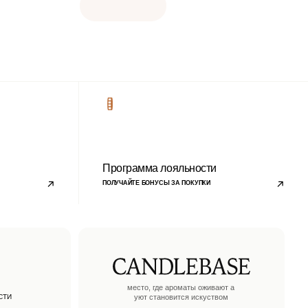
место, где ароматы оживают а
уют становится искуством
+7 996 205-59-02
ТОМСК, ПАРОВОЗНЫЙ ПЕРЕУЛОК, 10
TELEGRAM
WHATSAPP
VKONTAKTE
MAX