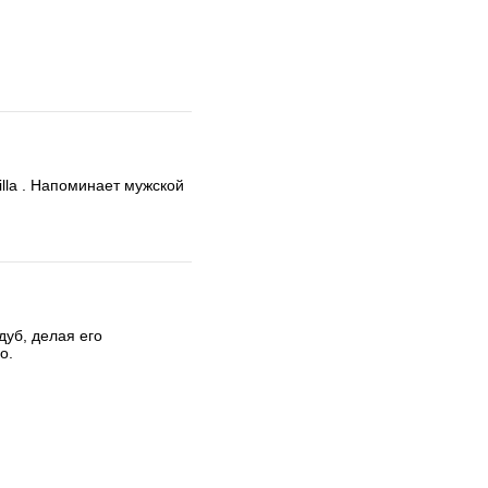
lla . Напоминает мужской 
уб, делая его 
о.