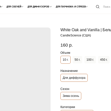
ОПТ /
Поиск
СВЕЧЕЙ
ДЛЯ ДИФФУЗОРОВ
ДЛЯ ПАРФЮМА И СПРЕЕВ
СОТРУДНИЧЕ
White Oak and Vanilla | Бе
CandleScience (США)
160
р.
Объем
10 г.
50 г.
100 г.
450 г.
Назначение
Для диффузора
Сезон
Зима-осень
Категории