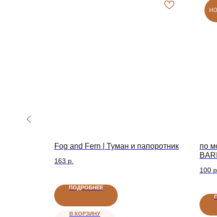
Н
Fog and Fern | Туман и папоротник
по 
BAR
Доставка
Поддержка
163
р.
100
р
ДОСТАВКА ПО РОССИИ
НА СВЯЗИ С ВАМИ
ПОДРОБНЕЕ
В КОРЗИНУ