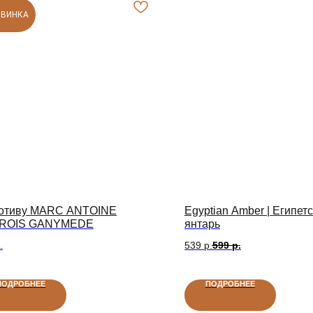
ОВИНКА
мотиву MARC ANTOINE
Egyptian Amber | Египет
ROIS GANYMEDE
янтарь
Безопасные платежи
.
539
р.
599
р.
ПЛАТЕЖИ ЗАЩИЩЕНЫ
ПОДРОБНЕЕ
ПОДРОБНЕЕ