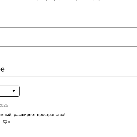
ре
2025
мный, расширяет пространство!
0