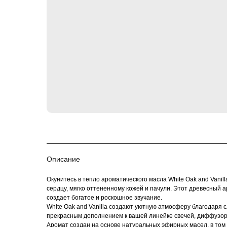
Описание
Окунитесь в тепло ароматического масла White Oak and Vanil
сердцу, мягко оттененному кожей и пачули. Этот древесный а
создает богатое и роскошное звучание.
White Oak and Vanilla создают уютную атмосферу благодаря 
прекрасным дополнением к вашей линейке свечей, диффузоров
Аромат создан на основе натуральных эфирных масел, в том ч