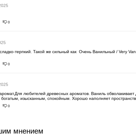
2025
0
025
адко-терпкий. Такой же сильный как  Очень Ванильный / Very Vani
0
2025
аромат.Для любителей древесных ароматов. Ваниль обволакивает д
 богатым, изысканным, спокойным. Хорошо наполняет пространств
0
шим мнением