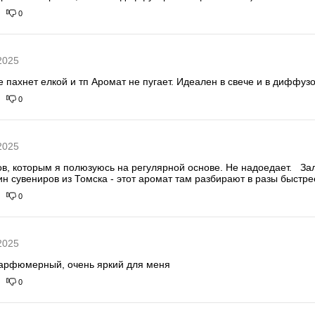
0
2025
е пахнет елкой и тп Аромат не пугает. Идеален в свече и в диффуз
0
2025
торым я полюзуюсь на регулярной основе. Не надоедает.   Заливаю свечи и 
н сувениров из Томска - этот аромат там разбирают в разы быстре
0
2025
парфюмерный, очень яркий для меня
0