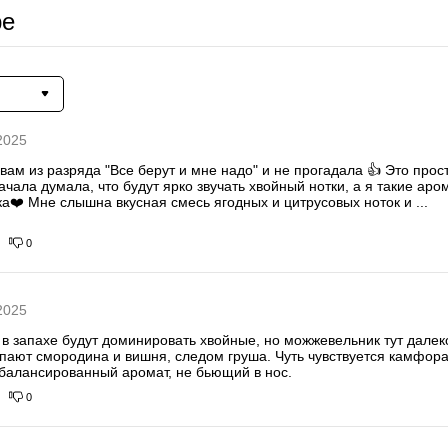
ре
2025
ывам из разряда "Все берут и мне надо" и не прогадала 👍 Это про
а❤️ Мне слышна вкусная смесь ягодных и цитрусовых ноток и 
...
0
2025
в запахе будут доминировать хвойные, но можжевельник тут далеко
пают смородина и вишня, следом груша. Чуть чувствуется камфора
сбалансированный аромат, не бьющий в нос.
0