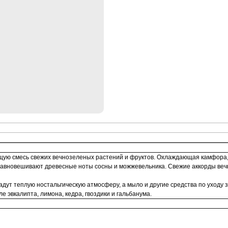
ющую смесь свежих вечнозеленых растений и фруктов. Охлаждающая камфора,
уравновешивают древесные ноты сосны и можжевельника. Свежие аккорды ве
адут теплую ностальгическую атмосферу, а мыло и другие средства по уходу
е эвкалипта, лимона, кедра, гвоздики и гальбанума.