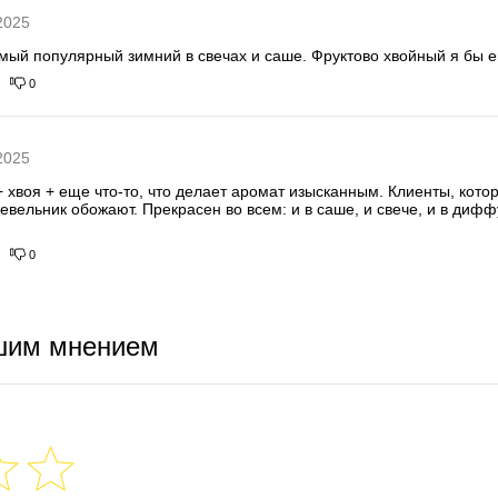
2025
амый популярный зимний в свечах и саше. Фруктово хвойный я бы е
0
2025
+ хвоя + еще что-то, что делает аромат изысканным. Клиенты, кото
ельник обожают. Прекрасен во всем: и в саше, и свече, и в диффу
0
шим мнением