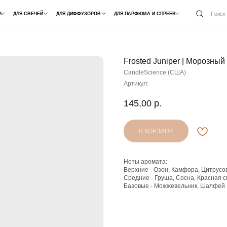
ОПТ /
Поиск
СВЕЧЕЙ
ДЛЯ ДИФФУЗОРОВ
ДЛЯ ПАРФЮМА И СПРЕЕВ
СОТРУДНИЧЕ
Frosted Juniper | Морозны
CandleScience (США)
Артикул:
145,00
р.
В КОРЗИНУ
Ноты аромата:
Верхние - Озон, Камфора, Цитрусо
Средние - Груша, Сосна, Красная 
Базовые - Можжевельник, Шалфей