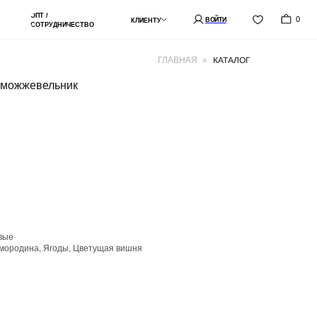
0
ВОЙТИ
КЛИЕНТУ
СТВО
КАТАЛОГ
ГЛАВНАЯ
»
й можжевельник
вые
смородина, Ягоды, Цветущая вишня