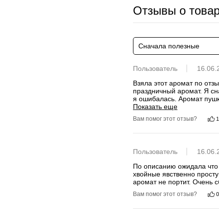
Отзывы о това
Сначала полезные
Пользователь
16.06.
Взяла этот аромат по отз
праздничный аромат. Я сначала думала, что будут ярко звучать хвойный нотки, а я такие ароматы не очень люблю, но 
я ошибалась. Аромат пушк
Показать еще
Вам помог этот отзыв?
1
Пользователь
16.06.
По описанию ожидала что 
хвойные явственно просту
аромат не портит. Очень 
Вам помог этот отзыв?
0