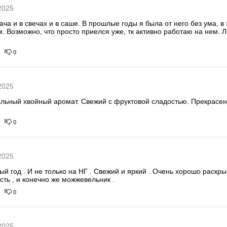
2025
а и в свечах и в саше. В прошлые годы я была от него без ума, в 
. Возможно, что просто приелся уже, тк активно работаю на нем. Л
0
2025
альный хвойный аромат. Свежий с фруктовой сладостью. Прекрасен и
0
2025
й год . И не только на НГ . Свежий и яркий . Очень хорошо раскрыв
сть , и конечно же можжевельник .
0
2025