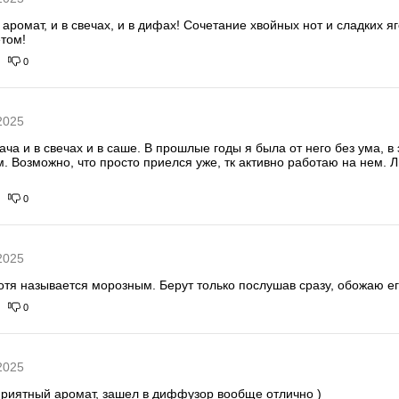
аромат, и в свечах, и в дифах! Сочетание хвойных нот и сладких я
етом!
0
2025
а и в свечах и в саше. В прошлые годы я была от него без ума, в 
. Возможно, что просто приелся уже, тк активно работаю на нем. Л
0
2025
хотя называется морозным. Берут только послушав сразу, обожаю ег
0
2025
приятный аромат, зашел в диффузор вообще отлично )