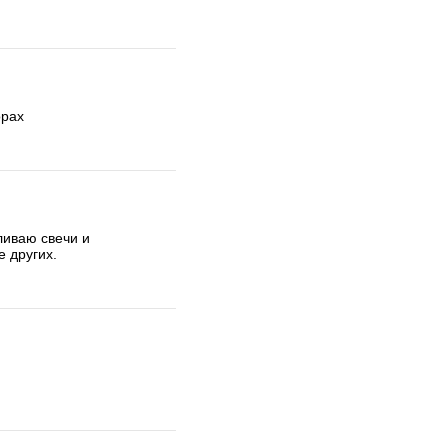
орах
е других.