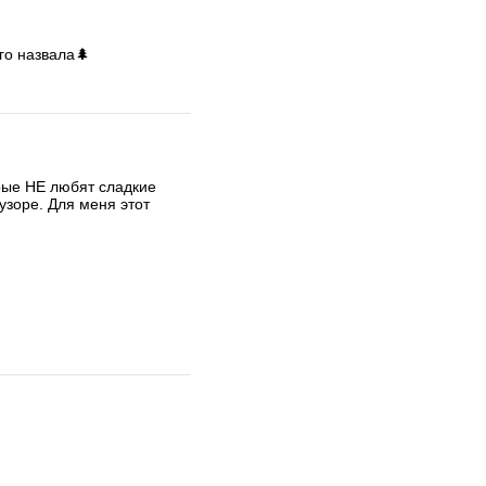
го назвала🌲
рые НЕ любят сладкие 
зоре. Для меня этот 