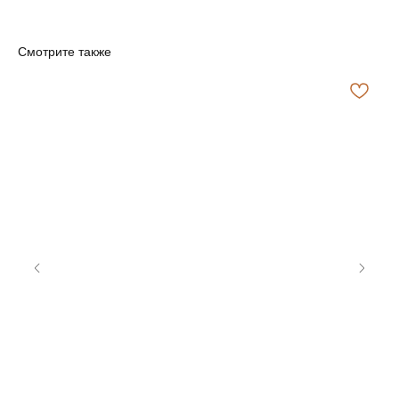
Поддержка
НА СВЯЗИ С ВАМИ
Смотрите также
Безопасные платежи
ПЛАТЕЖИ ЗАЩИЩЕНЫ
Программа лояльности
ПОЛУЧАЙТЕ БОНУСЫ ЗА ПОКУПКИ
место, где ароматы оживают а
уют становится искуством
+7 996 205-59-02