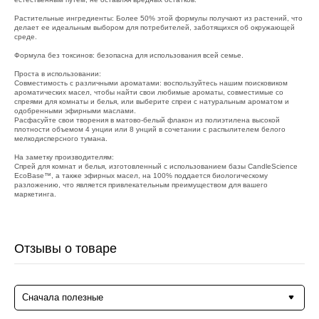
Растительные ингредиенты: Более 50% этой формулы получают из растений, что
делает ее идеальным выбором для потребителей, заботящихся об окружающей
среде.
Формула без токсинов: безопасна для использования всей семье.
Проста в использовании:
Совместимость с различными ароматами: воспользуйтесь нашим поисковиком
ароматических масел, чтобы найти свои любимые ароматы, совместимые со
спреями для комнаты и белья, или выберите спреи с натуральным ароматом и
одобренными эфирными маслами.
Расфасуйте свои творения в матово-белый флакон из полиэтилена высокой
плотности объемом 4 унции или 8 унций в сочетании с распылителем белого
мелкодисперсного тумана.
На заметку производителям:
Спрей для комнат и белья, изготовленный с использованием базы CandleScience
EcoBase™, а также эфирных масел, на 100% поддается биологическому
разложению, что является привлекательным преимуществом для вашего
маркетинга.
Отзывы о товаре
Сначала полезные