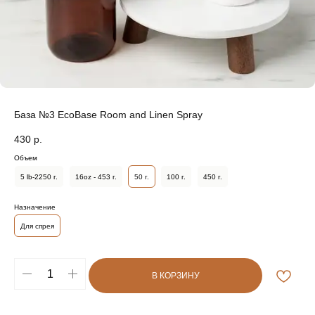
База №3 EcoBase Room and Linen Spray
430
р.
Объем
5 lb-2250 г.
16oz - 453 г.
50 г.
100 г.
450 г.
Назначение
Для спрея
В КОРЗИНУ