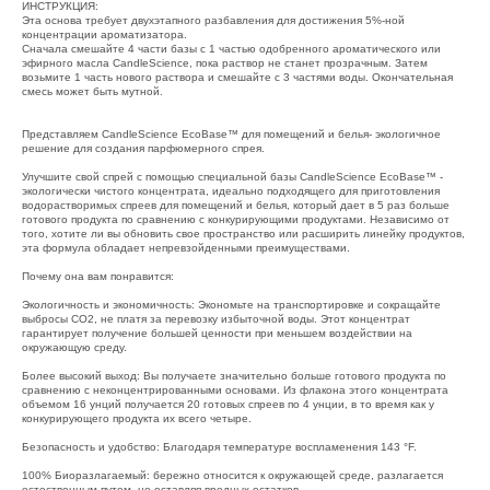
ИНСТРУКЦИЯ:
Эта основа требует двухэтапного разбавления для достижения 5%-ной
концентрации ароматизатора.
Сначала смешайте 4 части базы с 1 частью одобренного ароматического или
эфирного масла CandleScience, пока раствор не станет прозрачным. Затем
возьмите 1 часть нового раствора и смешайте с 3 частями воды. Окончательная
смесь может быть мутной.
Представляем CandleScience EcoBase™ для помещений и белья- экологичное
решение для создания парфюмерного спрея.
Улучшите свой спрей с помощью специальной базы CandleScience EcoBase™ -
экологически чистого концентрата, идеально подходящего для приготовления
водорастворимых спреев для помещений и белья, который дает в 5 раз больше
готового продукта по сравнению с конкурирующими продуктами. Независимо от
того, хотите ли вы обновить свое пространство или расширить линейку продуктов,
эта формула обладает непревзойденными преимуществами.
Почему она вам понравится:
Экологичность и экономичность: Экономьте на транспортировке и сокращайте
выбросы CO2, не платя за перевозку избыточной воды. Этот концентрат
гарантирует получение большей ценности при меньшем воздействии на
окружающую среду.
Более высокий выход: Вы получаете значительно больше готового продукта по
сравнению с неконцентрированными основами. Из флакона этого концентрата
объемом 16 унций получается 20 готовых спреев по 4 унции, в то время как у
конкурирующего продукта их всего четыре.
Безопасность и удобство: Благодаря температуре воспламенения 143 °F.
100% Биоразлагаемый: бережно относится к окружающей среде, разлагается
естественным путем, не оставляя вредных остатков.