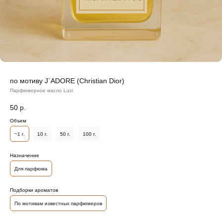
по мотиву J`ADORE (Christian Dior)
Парфюмерное масло Luzi
50
р.
Объем
~1 г.
10 г.
50 г.
100 г.
Назначение
Для парфюма
Подборки ароматов
По мотивам известных парфюмеров