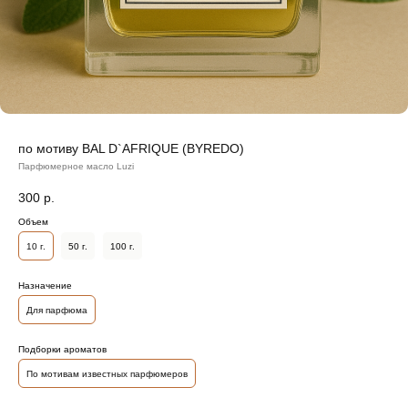
по мотиву BAL D`AFRIQUE (BYREDO)
Парфюмерное масло Luzi
300
р.
Объем
10 г.
50 г.
100 г.
Назначение
Для парфюма
Подборки ароматов
По мотивам известных парфюмеров