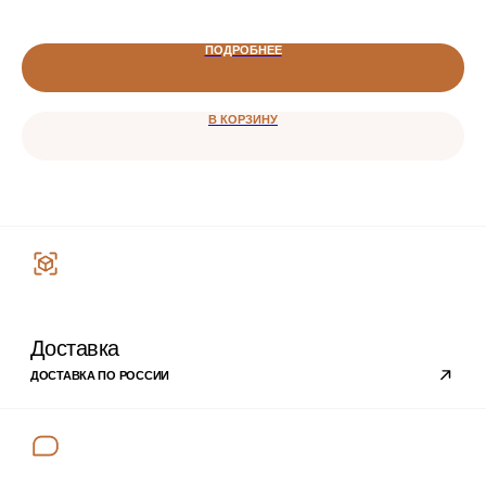
+7 996 205-59-02
ТОМСК, ПАРОВОЗНЫЙ ПЕРЕУЛОК, 10
ПОДРОБНЕЕ
TELEGRAM
В КОРЗИНУ
WHATSAPP
VKONTAKTE
MAX
Категории
ВСЕ ТОВАРЫ
ПАРФЮМЕРНЫЕ МАСЛА
ДЛЯ СВЕЧЕЙ
ДЛЯ ДИФФУЗОРОВ
ДЛЯ ПАРФЮМА И СПРЕЕВ